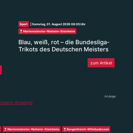
Sport
| Samstag, 01. August 2026 08:05 Uhr
Marienmünster-Nieheim-Steinheim
Blau, weiß, rot – die Bundesliga-
Trikots des Deutschen Meisters
zum Artikel
Anzeige
Marienmünster-Nieheim-Steinheim
Borgentreich-Willebadessen