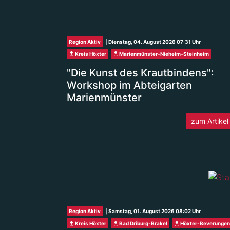
Region Aktiv
| Dienstag, 04. August 2026 07:31 Uhr
Kreis Höxter
Marienmünster-Nieheim-Steinheim
"Die Kunst des Krautbindens":
Workshop im Abteigarten
Marienmünster
zum Artikel
Region Aktiv
| Samstag, 01. August 2026 08:02 Uhr
Kreis Höxter
Bad Driburg-Brakel
Höxter-Beverungen