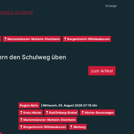
Anzeige
Marienmünster-Nieheim-Steinheim
Borgentreich-Willebadessen
slern den Schulweg üben
zum Artikel
Region Aktiv
| Mittwoch, 05. August 2026 07:19 Uhr
Kreis Höxter
Bad Driburg-Brakel
Höxter-Beverungen
Marienmünster-Nieheim-Steinheim
Borgentreich-Willebadessen
Warburg