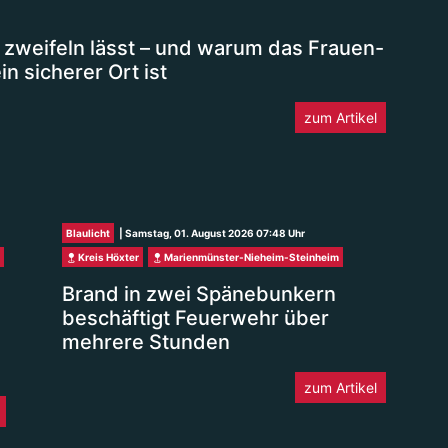
 zweifeln lässt – und warum das Frauen-
n sicherer Ort ist
zum Artikel
Blaulicht
| Samstag, 01. August 2026 07:48 Uhr
Kreis Höxter
Marienmünster-Nieheim-Steinheim
Brand in zwei Spänebunkern
beschäftigt Feuerwehr über
mehrere Stunden
zum Artikel