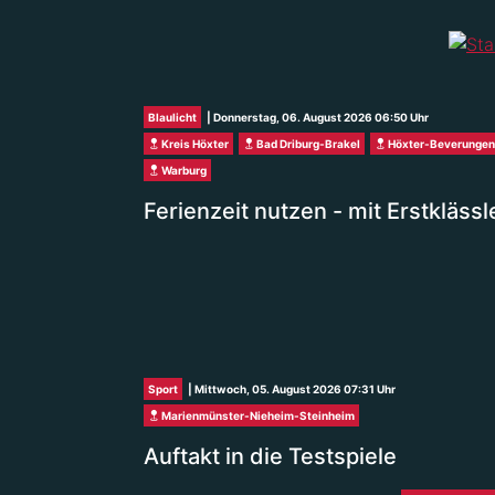
Blaulicht
| Donnerstag, 06. August 2026 06:50 Uhr
Kreis Höxter
Bad Driburg-Brakel
Höxter-Beverungen
Warburg
Ferienzeit nutzen - mit Erstkläs
Sport
| Mittwoch, 05. August 2026 07:31 Uhr
Marienmünster-Nieheim-Steinheim
Auftakt in die Testspiele