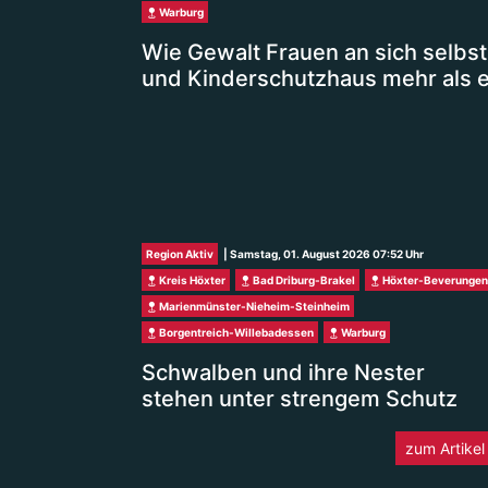
Warburg
Wie Gewalt Frauen an sich selbst
und Kinderschutzhaus mehr als ei
Region Aktiv
| Samstag, 01. August 2026 07:52 Uhr
Kreis Höxter
Bad Driburg-Brakel
Höxter-Beverungen
Marienmünster-Nieheim-Steinheim
Borgentreich-Willebadessen
Warburg
Schwalben und ihre Nester
stehen unter strengem Schutz
zum Artikel