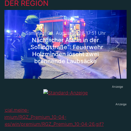
DER REGION
Samstag, 08. August 2026 17:51 Uhr
Nächtlicher Alarm in der
„Sollingstraße“: Feuerwehr
Previous
Next
Holzminden löscht zwei
brennende Laubsäcke
Anzeige
Anzeige