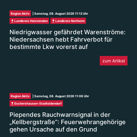
Region Aktiv
| Samstag, 08. August 2026 11:12 Uhr
Landkreis Holzminden
Landkreis Northeim
Niedrigwasser gefährdet Warenströme:
Niedersachsen hebt Fahrverbot für
bestimmte Lkw vorerst auf
zum Artikel
Region Aktiv
| Samstag, 08. August 2026 11:06 Uhr
Eschershausen-Stadtoldendorf
Piependes Rauchwarnsignal in der
„Kellbergstraße“: Feuerwehrangehörige
gehen Ursache auf den Grund
zum Artikel