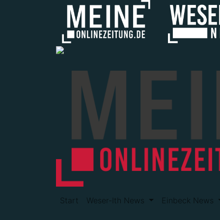
Start
Weser-Ith News
Einbeck News