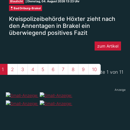
Blaulicht
| Dienstag, 04. August 2026 13:23 Uhr
Bad Driburg-Brakel
Kreispolizeibehörde Höxter zieht nach
den Annentagen in Brakel ein
überwiegend positives Fazit
zum Artikel
1
2
3
4
5
6
7
8
9
10
Seite 1 von 11
Anzeige