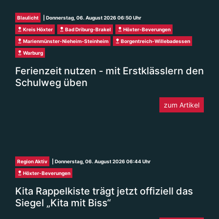
Blaulicht
| Donnerstag, 06. August 2026 06:50 Uhr
Kreis Höxter
Bad Driburg-Brakel
Höxter-Beverungen
Marienmünster-Nieheim-Steinheim
Borgentreich-Willebadessen
Warburg
Ferienzeit nutzen - mit Erstklässlern den
Schulweg üben
zum Artikel
Region Aktiv
| Donnerstag, 06. August 2026 06:44 Uhr
Höxter-Beverungen
Kita Rappelkiste trägt jetzt offiziell das
Siegel „Kita mit Biss“