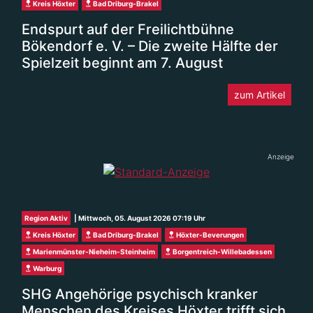
Kreis Höxter
Bad Driburg-Brakel
Endspurt auf der Freilichtbühne
Bökendorf e. V. – Die zweite Hälfte der
Spielzeit beginnt am 7. August
zum Artikel
Anzeige
Region Aktiv
| Mittwoch, 05. August 2026 07:19 Uhr
Kreis Höxter
Bad Driburg-Brakel
Höxter-Beverungen
Marienmünster-Nieheim-Steinheim
Borgentreich-Willebadessen
Warburg
SHG Angehörige psychisch kranker
Menschen des Kreises Höxter trifft sich