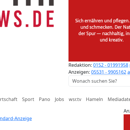
Redaktion:
0152 - 01991958
Anzeigen:
05531 - 9905162
a
rtschaft
Sport
Pano
Jobs
wsr.tv
Hameln
Mediadat
An