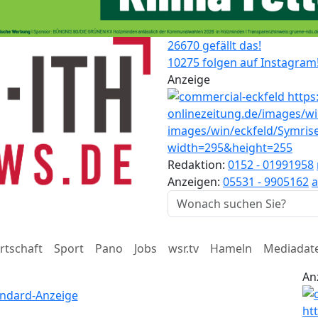
26670 gefällt das!
10275 folgen auf Instagram
Anzeige
Redaktion:
0152 - 01991958
Anzeigen:
05531 - 9905162
a
rtschaft
Sport
Pano
Jobs
wsr.tv
Hameln
Mediadat
An