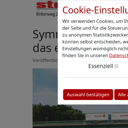
Cookie-Einstel
Wir verwenden Cookies, um Ihn
der Seite und für die Steueru
Symrise veröffent
zu anonymen Statistikzwecken,
können selbst entscheiden, we
das erste Halbjah
Einstellungen womöglich nicht
finden Sie in unseren
Datensc
Veröffentlicht: 30.07.2025 10:16 Uhr
Lesedau
Essenziell
Auswahl bestätigen
Alle