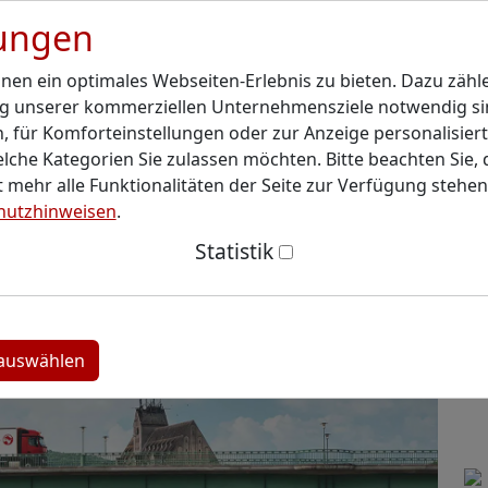
lungen
en ein optimales Webseiten-Erlebnis zu bieten. Dazu zähle
ng unserer kommerziellen Unternehmensziele notwendig sind
licht Ergebnisse für
 für Komforteinstellungen oder zur Anzeige personalisiert
An
lche Kategorien Sie zulassen möchten. Bitte beachten Sie, d
r 2025
 mehr alle Funktionalitäten der Seite zur Verfügung stehe
hutzhinweisen
.
er: 4 Minuten
Statistik
 auswählen