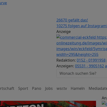
urve
26670 gefällt das!
10275 folgen auf Instagram
Anzeige
Redaktion:
0152 - 01991958
Anzeigen:
05531 - 9905162
a
rtschaft
Sport
Pano
Jobs
wsr.tv
Hameln
Mediadat
An