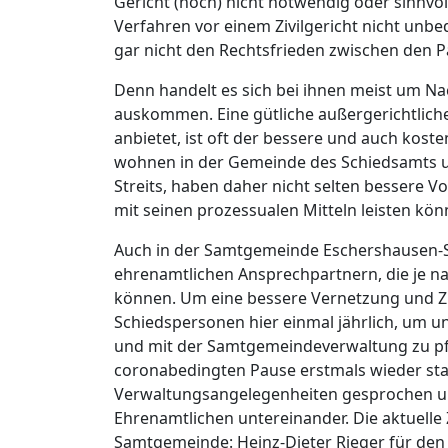
Gericht (noch) nicht notwendig oder sinnvol
Verfahren vor einem Zivilgericht nicht unb
gar nicht den Rechtsfrieden zwischen den P
Denn handelt es sich bei ihnen meist um N
auskommen. Eine gütliche außergerichtliche
anbietet, ist oft der bessere und auch kos
wohnen in der Gemeinde des Schiedsamts u
Streits, haben daher nicht selten bessere Vo
mit seinen prozessualen Mitteln leisten kön
Auch in der Samtgemeinde Eschershausen-St
ehrenamtlichen Ansprechpartnern, die je 
können. Um eine bessere Vernetzung und Zu
Schiedspersonen hier einmal jährlich, um 
und mit der Samtgemeindeverwaltung zu pfl
coronabedingten Pause erstmals wieder sta
Verwaltungsangelegenheiten gesprochen un
Ehrenamtlichen untereinander. Die aktuell
Samtgemeinde: Heinz-Dieter Rieger für den B