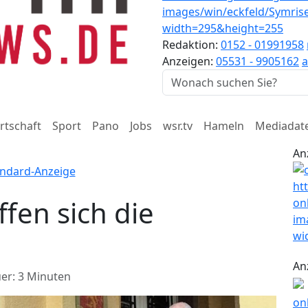
Redaktion:
0152 - 01991958
Anzeigen:
05531 - 9905162
a
rtschaft
Sport
Pano
Jobs
wsr.tv
Hameln
Mediadat
An
ffen sich die
An
er: 3 Minuten