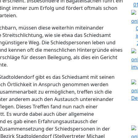
l erscheint. Insbesondere in Bagatellsachen führt ein
edingt immer zum Erfolg und fördert oftmals schon
arteien.
achbarn, müssen diese weiterhin miteinander
 Streitschlichtung, wie sie etwa das Schiedsamt
tengünstigere Weg. Die Schiedspersonen leben und
nd kennen oft die menschlichen Hintergründe eines
rschläge für dessen Beilegung, als dies ein Gericht
nte.
adtoldendorf gibt es das Schiedsamt mit seinen
nach Örtlichkeit in Anspruch genommen werden
sammenarbeit zu ermöglichen, treffen sich die
unter anderem auch den Austausch untereinander
egen. Dieses Treffen fand nun nach einer
tt. Es wurde dabei auch über allgemeine
d es gab einen Erfahrungsaustausch der
e Zusammensetzung der Schiedspersonen in der
ezirk Stadtoldendorf (Stellvertreter Michael