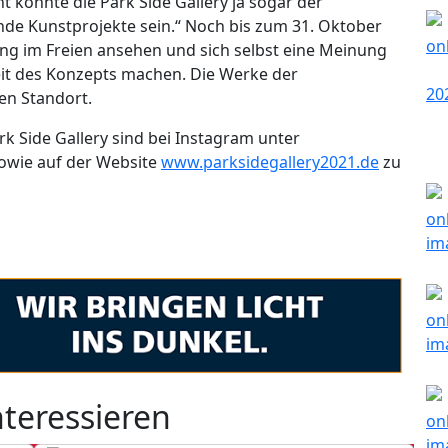
ht könnte die Park Side Gallery ja sogar der
ende Kunstprojekte sein.“ Noch bis zum 31. Oktober
ung im Freien ansehen und sich selbst eine Meinung
eit des Konzepts machen. Die Werke der
ren Standort.
k Side Gallery sind bei Instagram unter
owie auf der Website
www.parksidegallery2021.de
zu
nteressieren