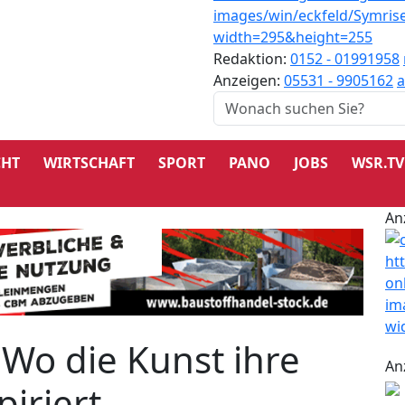
Redaktion:
0152 - 01991958
Anzeigen:
05531 - 9905162
a
CHT
WIRTSCHAFT
SPORT
PANO
JOBS
WSR.TV
An
 Wo die Kunst ihre
An
piriert