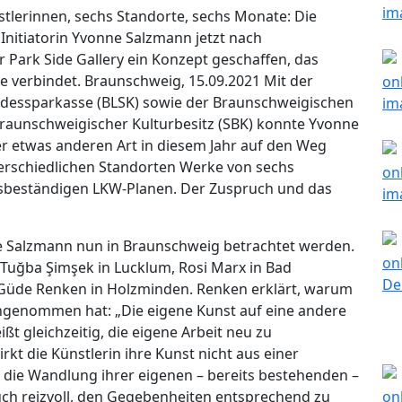
tlerinnen, sechs Standorte, sechs Monate: Die
 Initiatorin Yvonne Salzmann jetzt nach
 Park Side Gallery ein Konzept geschaffen, das
te verbindet. Braunschweig, 15.09.2021 Mit der
dessparkasse (BLSK) sowie der Braunschweigischen
Braunschweigischer Kulturbesitz (SBK) konnte Yvonne
er etwas anderen Art in diesem Jahr auf den Weg
terschiedlichen Standorten Werke von sechs
gsbeständigen LKW-Planen. Der Zuspruch und das
e Salzmann nun in Braunschweig betrachtet werden.
Tuğba Şimşek in Lucklum, Rosi Marx in Bad
 Güde Renken in Holzminden. Renken erklärt, warum
ngenommen hat: „Die eigene Kunst auf eine andere
t gleichzeitig, die eigene Arbeit neu zu
rkt die Künstlerin ihre Kunst nicht aus einer
h die Wandlung ihrer eigenen – bereits bestehenden –
auch reizvoll, den Gegebenheiten entsprechend zu