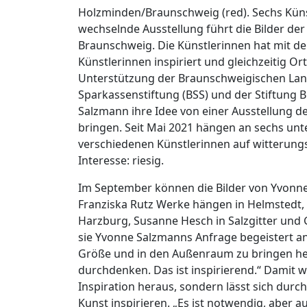
Holzminden/Braunschweig (red). Sechs Küns
wechselnde Ausstellung führt die Bilder der
Braunschweig. Die Künstlerinnen hat mit der
Künstlerinnen inspiriert und gleichzeitig Or
Unterstützung der Braunschweigischen Lan
Sparkassenstiftung (BSS) und der Stiftung 
Salzmann ihre Idee von einer Ausstellung d
bringen. Seit Mai 2021 hängen an sechs un
verschiedenen Künstlerinnen auf witterun
Interesse: riesig.
Im September können die Bilder von Yvonn
Franziska Rutz Werke hängen in Helmstedt, 
Harzburg, Susanne Hesch in Salzgitter und
sie Yvonne Salzmanns Anfrage begeistert a
Größe und in den Außenraum zu bringen heiß
durchdenken. Das ist inspirierend.“ Damit wi
Inspiration heraus, sondern lässt sich durc
Kunst inspirieren. „Es ist notwendig, aber 