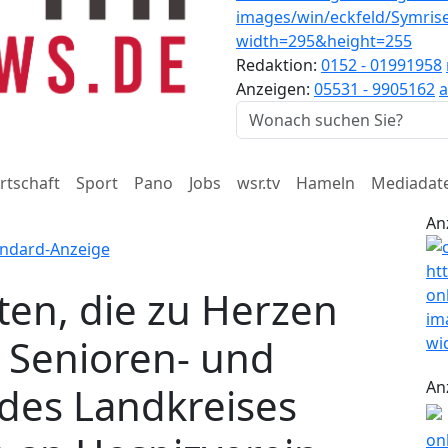
Redaktion:
0152 - 01991958
Anzeigen:
05531 - 9905162
a
rtschaft
Sport
Pano
Jobs
wsr.tv
Hameln
Mediadat
An
ten, die zu Herzen
 Senioren- und
An
 des Landkreises