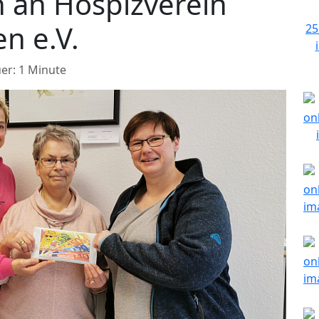
 an Hospizverein
n e.V.
er: 1 Minute