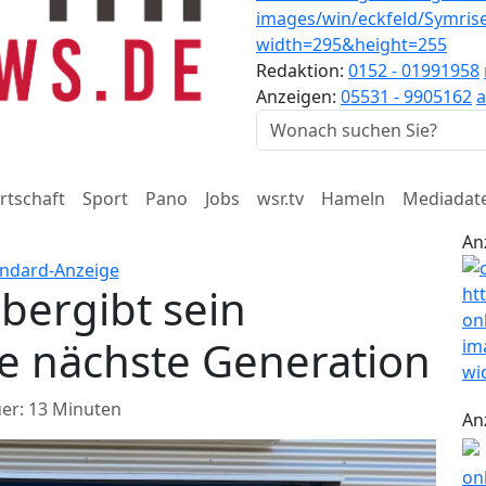
Redaktion:
0152 - 01991958
Anzeigen:
05531 - 9905162
a
rtschaft
Sport
Pano
Jobs
wsr.tv
Hameln
Mediadat
An
bergibt sein
e nächste Generation
er: 13 Minuten
An