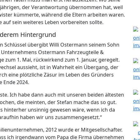
hnjährigen, der Verantwortung übernommen hat, weil
wister kümmerte, während die Eltern arbeiten waren.
e auf sein weiteres Leben vorbereiten sollte.
nderem Hintergrund
en Schlüssel übergibt Willi Ostermann seinem Sohn
es Unternehmens Ostermann Fahrzeugteile &
ge zum 1. Mai, rückwirkend zum 1. Januar, geregelt.
hsel aussieht, ist in Wahrheit ein Übergang, der
rch eine plötzliche Zäsur im Leben des Gründers
e Ende 2024.
sste. Ich habe dann auch mit unseren beiden ältesten
hen, die meinten, der Stefan mache das so gut.
es hinterher unsinnig gewesen wäre, wenn ich da
araufhin haben wir uns zusammengesetzt.“
amilienunternehmen, 2012 wurde er Mitgesellschafter.
dass ich irgendwann vom Papa die Firma übernehmen