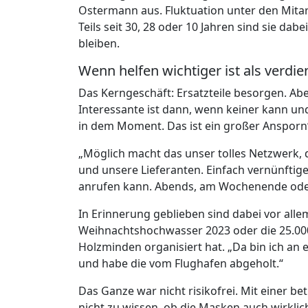
Ostermann aus. Fluktuation unter den Mitar
Teils seit 30, 28 oder 10 Jahren sind sie dabe
bleiben.
Wenn helfen wichtiger ist als verdi
Das Kerngeschäft: Ersatzteile besorgen. Abe
Interessante ist dann, wenn keiner kann un
in dem Moment. Das ist ein großer Ansporn“,
„Möglich macht das unser tolles Netzwerk, 
und unsere Lieferanten. Einfach vernünftig
anrufen kann. Abends, am Wochenende oder 
In Erinnerung geblieben sind dabei vor all
Weihnachtshochwasser 2023 oder die 25.000 
Holzminden organisiert hat. „Da bin ich a
und habe die vom Flughafen abgeholt.“
Das Ganze war nicht risikofrei. Mit einer b
nicht zu wissen, ob die Masken auch wirkl