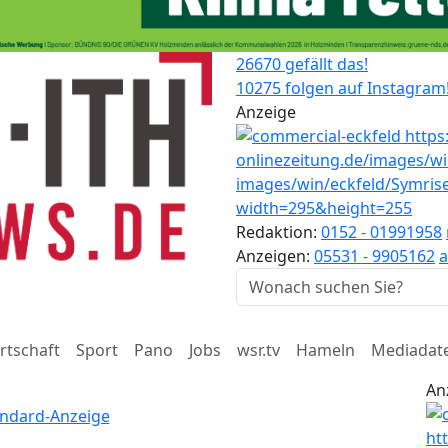
26670 gefällt das!
10275 folgen auf Instagram
Anzeige
Redaktion:
0152 - 01991958
Anzeigen:
05531 - 9905162
a
rtschaft
Sport
Pano
Jobs
wsr.tv
Hameln
Mediadat
An