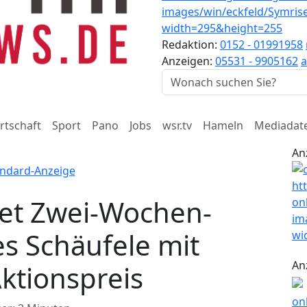
Redaktion:
0152 - 01991958
Anzeigen:
05531 - 9905162
a
rtschaft
Sport
Pano
Jobs
wsr.tv
Hameln
Mediadat
An
tet Zwei-Wochen-
es Schäufele mit
An
ktionspreis