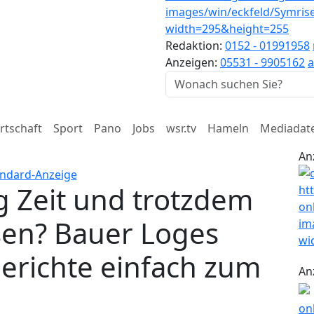
Redaktion:
0152 - 01991958
Anzeigen:
05531 - 9905162
a
rtschaft
Sport
Pano
Jobs
wsr.tv
Hameln
Mediadat
An
g Zeit und trotzdem
sen? Bauer Loges
Gerichte einfach zum
An