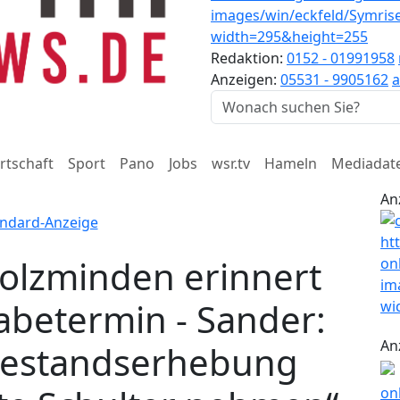
Redaktion:
0152 - 01991958
Anzeigen:
05531 - 9905162
a
rtschaft
Sport
Pano
Jobs
wsr.tv
Hameln
Mediadat
An
olzminden erinnert
abetermin - Sander:
An
Bestandserhebung