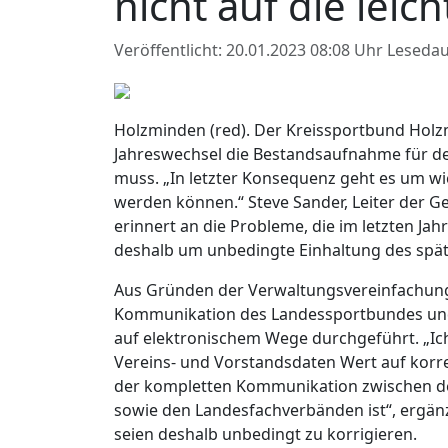
nicht auf die lei
Veröffentlicht: 20.01.2023 08:08 Uhr
Lesedau
Holzminden (red). Der Kreissportbund Holz
Jahreswechsel die Bestandsaufnahme für d
muss. „In letzter Konsequenz geht es um wic
werden können.“ Steve Sander, Leiter der G
erinnert an die Probleme, die im letzten Jah
deshalb um unbedingte Einhaltung des spät
Aus Gründen der Verwaltungsvereinfachung 
Kommunikation des Landessportbundes und 
auf elektronischem Wege durchgeführt. „Ich
Vereins- und Vorstandsdaten Wert auf korr
der kompletten Kommunikation zwischen d
sowie den Landesfachverbänden ist“, ergänz
seien deshalb unbedingt zu korrigieren.