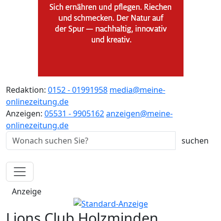
Redaktion:
0152 - 01991958
media@meine-
onlinezeitung.de
Anzeigen:
05531 - 9905162
anzeigen@meine-
onlinezeitung.de
Anzeige
Lions Club Holzminden