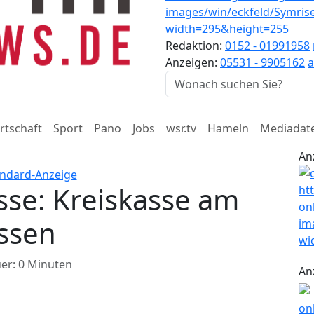
Redaktion:
0152 - 01991958
Anzeigen:
05531 - 9905162
a
rtschaft
Sport
Pano
Jobs
wsr.tv
Hameln
Mediadat
An
sse: Kreiskasse am
ssen
er: 0 Minuten
An