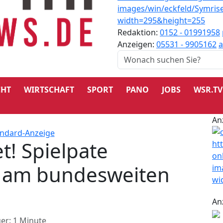
Redaktion:
0152 - 01991958
Anzeigen:
05531 - 9905162
a
CHT
WIRTSCHAFT
SPORT
PANO
JOBS
WSR.TV
An
t! Spielpate
r am bundesweiten
An
er: 1 Minute