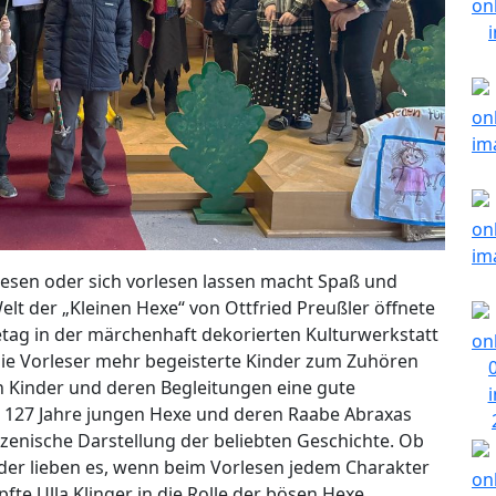
lesen oder sich vorlesen lassen macht Spaß und
Welt der „Kleinen Hexe“ von Ottfried Preußler öffnete
ag in der märchenhaft dekorierten Kulturwerkstatt
die Vorleser mehr begeisterte Kinder zum Zuhören
 Kinder und deren Begleitungen eine gute
rst 127 Jahre jungen Hexe und deren Raabe Abraxas
 szenische Darstellung der beliebten Geschichte. Ob
der lieben es, wenn beim Vorlesen jedem Charakter
te Ulla Klinger in die Rolle der bösen Hexe