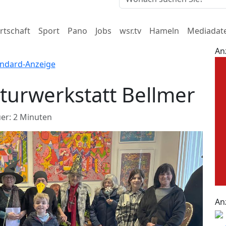
rtschaft
Sport
Pano
Jobs
wsr.tv
Hameln
Mediadat
An
lturwerkstatt Bellmer
er: 2 Minuten
An