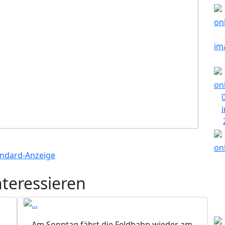
nteressieren
Am Sonntag fährt die Feldbahn wieder am