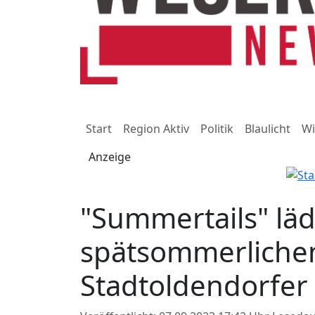
Start
Region Aktiv
Politik
Blaulicht
Wi
Anzeige
"Summertails" läd
spätsommerlichen
Stadtoldendorfer