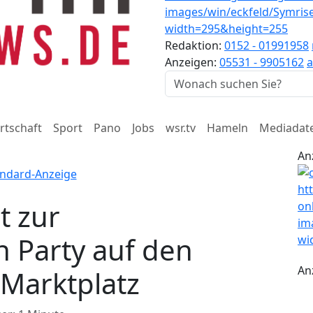
Redaktion:
0152 - 01991958
Anzeigen:
05531 - 9905162
a
rtschaft
Sport
Pano
Jobs
wsr.tv
Hameln
Mediadat
An
t zur
 Party auf den
An
 Marktplatz