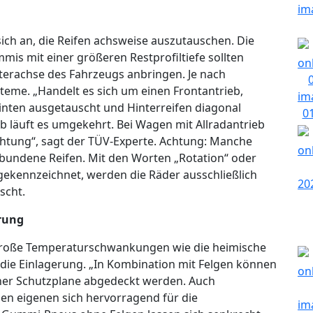
ich an, die Reifen achsweise auszutauschen. Die
mmis mit einer größeren Restprofiltiefe sollten
terachse des Fahrzeugs anbringen. Je nach
steme. „Handelt es sich um einen Frontantrieb,
hinten ausgetauscht und Hinterreifen diagonal
b läuft es umgekehrt. Bei Wagen mit Allradantrieb
chtung“, sagt der TÜV-Experte. Achtung: Manche
ebundene Reifen. Mit den Worten „Rotation“ oder
 gekennzeichnet, werden die Räder ausschließlich
scht.
erung
 große Temperaturschwankungen wie die heimische
r die Einlagerung. „In Kombination mit Felgen können
iner Schutzplane abgedeckt werden. Auch
n eigenen sich hervorragend für die