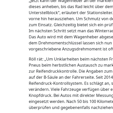
„Jetzt kann der Wagenheber an der markier
dieses anheben, bis das Rad leicht über dem
Unterstellblock“, erläutert der Stationsleite
vorne hin herausziehen. Um Schmutz von d
zum Einsatz. Gleichzeitig bietet sich ein pr
Im nächsten Schritt setzt man das Winterrad
Das Auto wird mit dem Wagenheber abgesen
dem Drehmomentschlüssel lassen sich nun a
vorgeschriebene Anzugsdrehmoment ist oft
Röll rät: „Um Unklarheiten beim nächsten Fr
Pneus beim herbstlichen Austausch zu marki
zur Reifendruckkontrolle. Die Angaben zum 
auf der B-Säule an der Fahrerseite. Seit 20
Reifendruck-Kontrollsystem. Es schlägt an, 
verändern. Viele Fahrzeuge verfügen über e
Knopfdruck. Bei Autos mit direkter Messung
eingesetzt werden. Nach 50 bis 100 Kilomet
überprüfen und gegebenenfalls nachziehen