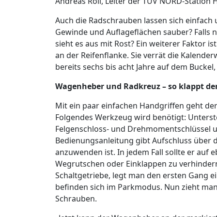
Andreas Röll, Leiter der TÜV NORD-Station
Auch die Radschrauben lassen sich einfach 
Gewinde und Auflageflächen sauber? Falls n
sieht es aus mit Rost? Ein weiterer Faktor i
an der Reifenflanke. Sie verrät die Kalende
bereits sechs bis acht Jahre auf dem Buckel, 
Wagenheber und Radkreuz – so klappt de
Mit ein paar einfachen Handgriffen geht de
Folgendes Werkzeug wird benötigt: Unterst
Felgenschloss- und Drehmomentschlüssel un
Bedienungsanleitung gibt Aufschluss über 
anzuwenden ist. In jedem Fall sollte er au
Wegrutschen oder Einklappen zu verhindern
Schaltgetriebe, legt man den ersten Gang e
befinden sich im Parkmodus. Nun zieht man
Schrauben.