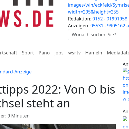
Redaktion:
0152 - 01991958
Anzeigen:
05531 - 9905162
a
rtschaft
Sport
Pano
Jobs
wsr.tv
Hameln
Mediadat
An
ipps 2022: Von O bis
hsel steht an
An
er: 9 Minuten