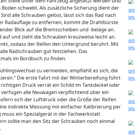
ten Stelle unter dem Fahrzeug angesetzt werden und
 Boden schwebt. Als zusätzliche Sicherung dient der
r. Sind alle Schrauben gelöst, lässt sich das Rad nach
er Radauflage zu entfernen, kommt die Drahtbürste
üfender Blick auf die Bremsscheiben und -beläge an.
 auf und zieht die Schrauben kreuzweise leicht an.
kt, sodass der Reifen den Untergrund berührt. Mit
lle Radschrauben gut festziehen. Das
mals im Bordbuch zu finden.
ühlingswechsel zu vermeiden, empfiehlt es sich, die
eren.“ Die erste Fahrt mit der Winterbereifung führt
richtigen Druck verrät ein Schild im Tankdeckel oder
14 verfügen alle Neuwagen verpflichtend über ein
sofern sich der Luftdruck oder die Größe der Reifen
ine indirekte Messung mit einfacher Kalibrierung per
 muss ein Spezialgerät in der Fachwerkstatt
ern sollte man den Sitz der Schrauben noch einmal
.