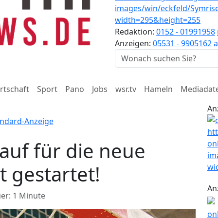
Redaktion:
0152 - 01991958
Anzeigen:
05531 - 9905162
a
rtschaft
Sport
Pano
Jobs
wsr.tv
Hameln
Mediadat
An
auf für die neue
t gestartet!
An
er: 1 Minute