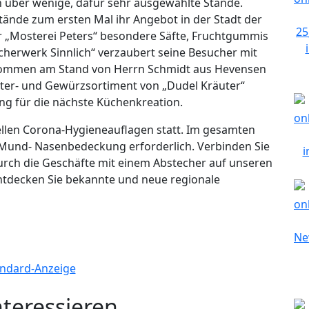
 über wenige, dafür sehr ausgewählte Stände.
tände zum ersten Mal ihr Angebot in der Stadt der
 „Mosterei Peters“ besondere Säfte, Fruchtgummis
erwerk Sinnlich“ verzaubert seine Besucher mit
ommen am Stand von Herrn Schmidt aus Hevensen
ter- und Gewürzsortiment von „Dudel Kräuter“
ung für die nächste Küchenkreation.
ellen Corona-Hygieneauflagen statt. Im gesamten
r Mund- Nasenbedeckung erforderlich. Verbinden Sie
ch die Geschäfte mit einem Abstecher auf unseren
tdecken Sie bekannte und neue regionale
nteressieren