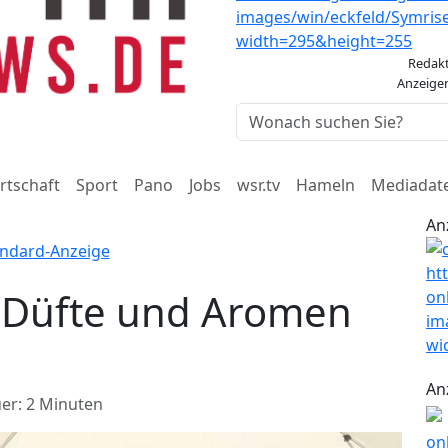
Redak
Anzeige
rtschaft
Sport
Pano
Jobs
wsr.tv
Hameln
Mediadat
An
 Düfte und Aromen
An
er: 2 Minuten