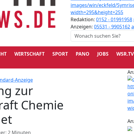
Redaktion:
0152 - 01991958
Anzeigen:
05531 - 9905162
a
CHT
WIRTSCHAFT
SPORT
PANO
JOBS
WSR.TV
An
ng zur
raft Chemie
det
An
er: 2 Minuten