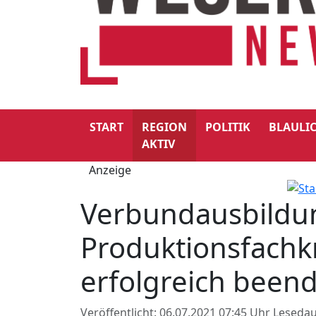
START
REGION
POLITIK
BLAULI
AKTIV
Anzeige
Verbundausbildu
Produktionsfachk
erfolgreich been
Veröffentlicht: 06.07.2021 07:45 Uhr
Lesedau