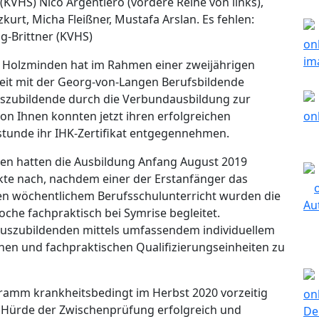
(KVHS) Nico Argentiero (vordere Reihe von links),
urt, Micha Fleißner, Mustafa Arslan. Es fehlen:
g-Brittner (KVHS)
e Holzminden hat im Rahmen einer zweijährigen
it mit der Georg-von-Langen Berufsbildende
szubildende durch die Verbundausbildung zur
on Ihnen konnten jetzt ihren erfolgreichen
rstunde ihr IHK-Zertifikat entgegennehmen.
en hatten die Ausbildung Anfang August 2019
kte nach, nachdem einer der Erstanfänger das
en wöchentlichem Berufsschulunterricht wurden die
che fachpraktisch bei Symrise begleitet.
Auszubildenden mittels umfassendem individuellem
hen und fachpraktischen Qualifizierungseinheiten zu
amm krankheitsbedingt im Herbst 2020 vorzeitig
 Hürde der Zwischenprüfung erfolgreich und