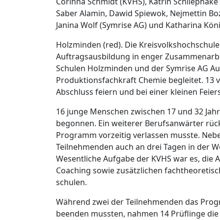
Corinna Schmidt (KVHS), Katrin Schliephake 
Saber Alamin, Dawid Spiewok, Nejmettin Bozk
Janina Wolf (Symrise AG) und Katharina Köni
Holzminden (red). Die Kreisvolkshochschul
Auftragsausbildung in enger Zusammenarbe
Schulen Holzminden und der Symrise AG Au
Produktionsfachkraft Chemie begleitet. 13 v
Abschluss feiern und bei einer kleinen Feie
16 junge Menschen zwischen 17 und 32 Jahr
begonnen. Ein weiterer Berufsanwärter rüc
Programm vorzeitig verlassen musste. Neb
Teilnehmenden auch an drei Tagen in der Wo
Wesentliche Aufgabe der KVHS war es, die 
Coaching sowie zusätzlichen fachtheoretisc
schulen.
Während zwei der Teilnehmenden das Progr
beenden mussten, nahmen 14 Prüflinge die