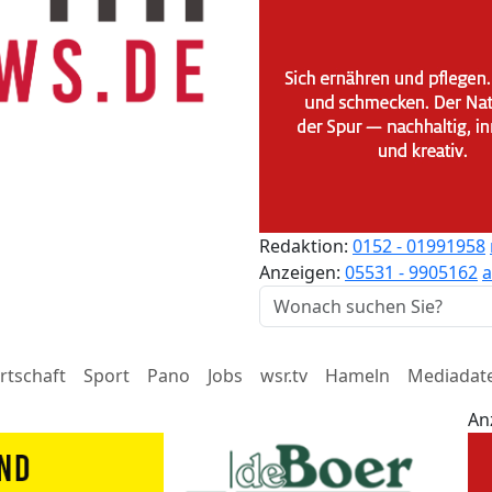
Redaktion:
0152 - 01991958
Anzeigen:
05531 - 9905162
a
rtschaft
Sport
Pano
Jobs
wsr.tv
Hameln
Mediadat
An