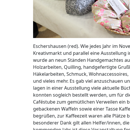
Eschershausen (red). Wie jedes Jahr im No
Kreativmarkt und parallel eine Ausstellung 
wurde an neun Ständen Handgemachtes aus 
Holzarbeiten, Quilling, handgefertigte Gruß
Häkelarbeiten, Schmuck, Wohnaccessoires, 
und vieles mehr. Es gab viel anzuschauen un
lagen in einer Ausstellung viele aktuelle B
konnten sogleich bestellt werden, um für di
Caféstube zum gemütlichen Verweilen ein b
gebackenen Waffeln sowie einer Tasse Kaff
begrüßen, zur Kaffeezeit waren alle Plätze b
besonderer Dank gilt allen Helfer/innen, di
kommenden Jahr ist diese Veranstaltung fes