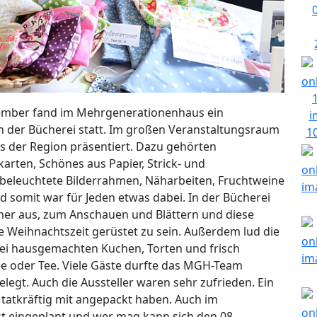
vember fand im Mehrgenerationenhaus ein
in der Bücherei statt. Im großen Veranstaltungsraum
der Region präsentiert. Dazu gehörten
karten, Schönes aus Papier, Strick- und
beleuchtete Bilderrahmen, Näharbeiten, Fruchtweine
d somit war für Jeden etwas dabei. In der Bücherei
ücher aus, zum Anschauen und Blättern und diese
e Weihnachtszeit gerüstet zu sein. Außerdem lud die
ei hausgemachten Kuchen, Torten und frisch
ee oder Tee. Viele Gäste durfte das MGH-Team
elegt. Auch die Aussteller waren sehr zufrieden. Ein
e tatkräftig mit angepackt haben. Auch im
t eingeplant und wer mag kann sich den 08.