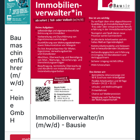
Bau
mas
chin
enfü
hrer
(m/
w/d)
-
Hein
e
Gmb
Immobilienverwalter/in
H
(m/w/d) - Bausie
mehr