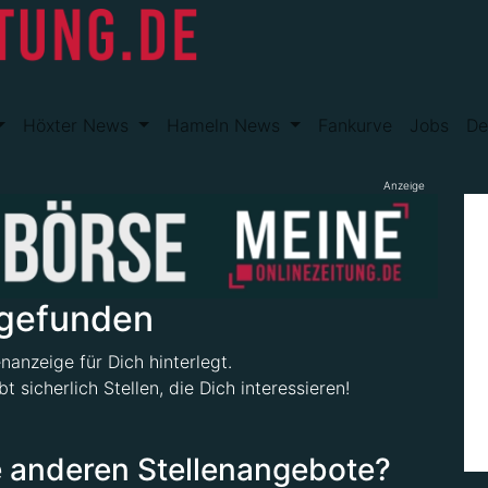
Höxter News
Hameln News
Fankurve
Jobs
De
Anzeige
 gefunden
enanzeige für Dich hinterlegt.
t sicherlich Stellen, die Dich interessieren!
 anderen Stellenangebote?