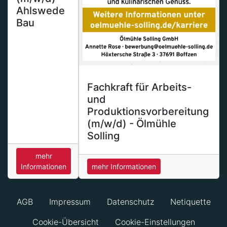
Ahlswede
Bau
Fachkraft für Arbeits-
und
Produktionsvorbereitung
(m/w/d) - Ölmühle
Solling
mehr
Informationen
mehr Informationen
AGB
Impressum
Datenschutz
Netiquette
Cookie-Übersicht
Cookie-Einstellungen