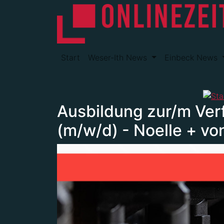
Start
Weser-Ith News
Einbeck News
Ausbildung zur/m Ver
(m/w/d) - Noelle + 