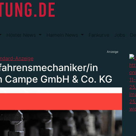
Höxter News
Hameln News
Fankurve
Jobs
De
Anzeige
fahrensmechaniker/in
von Campe GmbH & Co. KG