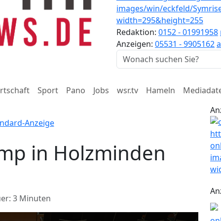
Redaktion:
0152 - 01991958
Anzeigen:
05531 - 9905162
a
rtschaft
Sport
Pano
Jobs
wsr.tv
Hameln
Mediadat
An
amp in Holzminden
An
er: 3 Minuten