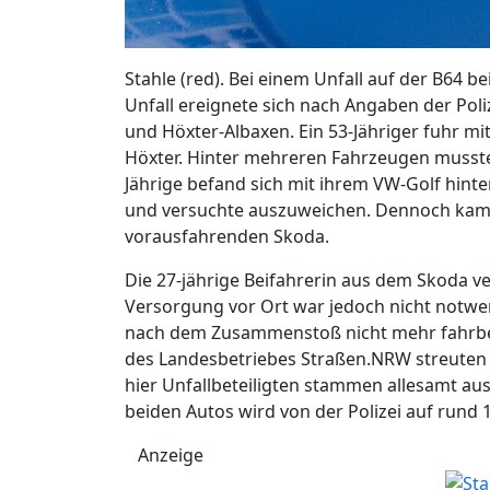
Stahle (red). Bei einem Unfall auf der B64 b
Unfall ereignete sich nach Angaben der Pol
und Höxter-Albaxen. Ein 53-Jähriger fuhr mi
Höxter. Hinter mehreren Fahrzeugen musste
Jährige befand sich mit ihrem VW-Golf hinte
und versuchte auszuweichen. Dennoch ka
vorausfahrenden Skoda.
Die 27-jährige Beifahrerin aus dem Skoda verl
Versorgung vor Ort war jedoch nicht notwen
nach dem Zusammenstoß nicht mehr fahrber
des Landesbetriebes Straßen.NRW streuten d
hier Unfallbeteiligten stammen allesamt a
beiden Autos wird von der Polizei auf rund 
Anzeige