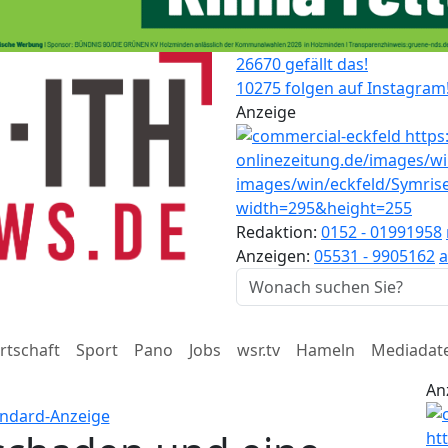
26670 gefällt das!
10275 folgen auf Instagram
Anzeige
Redaktion:
0152 - 01991958
Anzeigen:
05531 - 9905162
a
rtschaft
Sport
Pano
Jobs
wsr.tv
Hameln
Mediadat
An