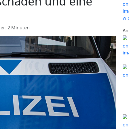
schaden und eine
er: 2 Minuten
An