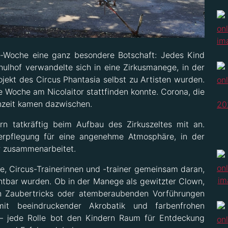
uni-Woche eine ganz besondere Botschaft: Jedes Kind
ulhof verwandelte sich in eine Zirkusmanege, in der
jekt des Circus Phantasia selbst zu Artisten wurden.
e Woche am Nicolaitor stattfinden konnte. Corona, die
nzeit kamen dazwischen.
n tatkräftig beim Aufbau des Zirkuszeltes mit an.
Verpflegung für eine angenehme Atmosphäre, in der
er zusammenarbeitet.
e, Circus-Trainerinnen und -trainer gemeinsam daran,
chtbar wurden. Ob in der Manege als gewitzter Clown,
en Zaubertricks oder atemberaubenden Vorführungen
t beeindruckender Akrobatik und farbenfrohen
 – jede Rolle bot den Kindern Raum für Entdeckung