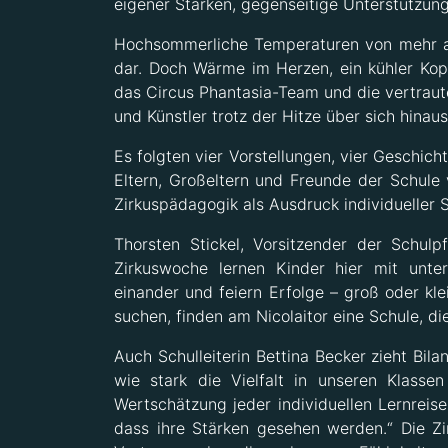
eigener Stärken, gegenseitige Unterstützung
Hochsommerliche Temperaturen von mehr al
dar. Doch Wärme im Herzen, ein kühler Kop
das Circus Phantasia-Team und die vertraute
und Künstler trotz der Hitze über sich hina
Es folgten vier Vorstellungen, vier Geschic
Eltern, Großeltern und Freunde der Schule 
Zirkuspädagogik als Ausdruck individueller S
Thorsten Stickel, Vorsitzender der Schulp
Zirkuswoche lernen Kinder hier mit unte
einander und feiern Erfolge – groß oder kle
suchen, finden am Nicolaitor eine Schule, die
Auch Schulleiterin Bettina Becker zieht Bil
wie stark die Vielfalt in unseren Klasse
Wertschätzung jeder individuellen Lernreis
dass ihre Stärken gesehen werden.“ Die Zi