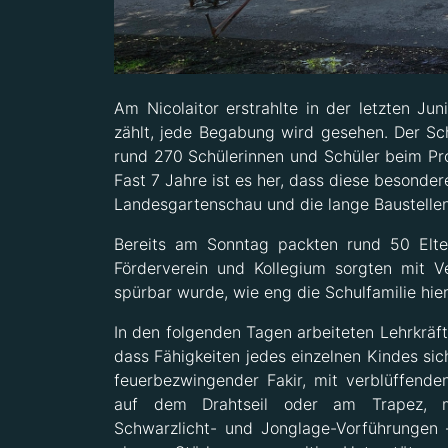
Am Nicolaitor erstrahlte in der letzten J
zählt, jede Begabung wird gesehen. Der Sch
rund 270 Schülerinnen und Schüler beim Pro
Fast 7 Jahre ist es her, dass diese besonder
Landesgartenschau und die lange Baustelle
Bereits am Sonntag packten rund 50 Elter
Förderverein und Kollegium sorgten mit 
spürbar wurde, wie eng die Schulfamilie hi
In den folgenden Tagen arbeiteten Lehrkräft
dass Fähigkeiten jedes einzelnen Kindes si
feuerbezwingender Fakir, mit verblüffend
auf dem Drahtseil oder am Trapez, mi
Schwarzlicht- und Jonglage-Vorführungen