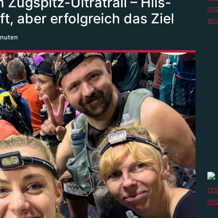
ugspitz-Ultratrail – Hils-
t, aber erfolgreich das Ziel
inuten