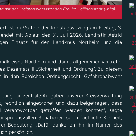
ng mit der Kreistagsvorsitzenden Frauke Heiligenstadt (links)
ert ist im Vorfeld der Kreistagssitzung am Freitag, 3.
endet mit Ablauf des 31. Juli 2026. Landrätin Astrid
hrigen Einsatz für den Landkreis Northeim und die
Landkreises Northeim und damit allgemeiner Vertreter
es Dezernats II „Sicherheit und Ordnung“. Zu diesem
 in den Bereichen Ordnungsrecht, Gefahrenabwehr
ortung für zentrale Aufgaben unserer Kreisverwaltung
, rechtlich eingeordnet und dazu beigetragen, dass
nd verantwortbar getroffen werden konnten“, sagte
anspruchsvollen Situationen seien fachliche Klarheit,
erer Bedeutung. „Dafür danke ich ihm im Namen des
ch persönlich.“