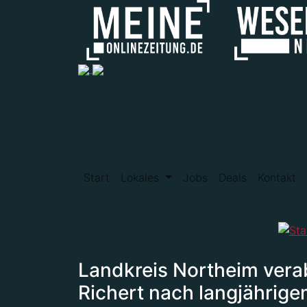
Start
Lokales
Jobs
Deals
Kontakt
Landkreis Northeim verab
Richert nach langjährige