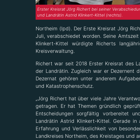
Erster Kreisrat Jörg Richert bei seiner Verabschiedu
und Landrätin Astrid Klinkert-Kittel (rechts).
Northeim (lpd). Der Erste Kreisrat Jörg Rich
Juli, verabschiedet worden. Seine Amtszeit 
Klinkert-Kittel würdigte Richerts langjä
Kreisverwaltung.
Richert war seit 2018 Erster Kreisrat des 
der Landrätin. Zugleich war er Dezernent d
Dezernat gehören unter anderem Aufgaben
und Katastrophenschutz.
„Jörg Richert hat über viele Jahre Verantw
getragen. Er hat Themen gründlich geprüft
Entscheidungen sorgfältig vorbereitet u
Landrätin Astrid Klinkert-Kittel. Gerade in 
Erfahrung und Verlässlichkeit von besond
Landkreises Northeim, des Kreistages und au