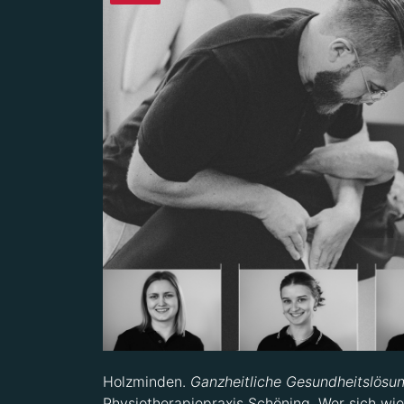
Holzminden.
Ganzheitliche Gesundheitslösu
Physiotherapiepraxis Schöning. Wer sich wi