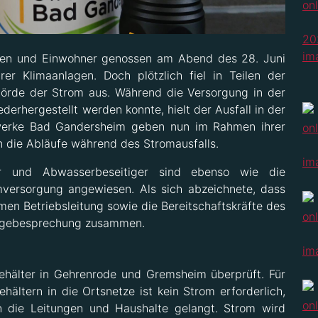
nnen und Einwohner genossen am Abend des 28. Juni
er Klimaanlagen. Doch plötzlich fiel in Teilen der
börde der Strom aus. Während die Versorgung in der
erhergestellt werden konnte, hielt der Ausfall in der
twerke Bad Gandersheim geben nun im Rahmen ihrer
n die Abläufe während des Stromausfalls.
er und Abwasserbeseitiger sind ebenso wie die
mversorgung angewiesen. Als sich abzeichnete, dass
en Betriebsleitung sowie die Bereitschaftskräfte des
Lagebesprechung zusammen.
ehälter in Gehrenrode und Gremsheim überprüft. Für
ltern in die Ortsnetze ist kein Strom erforderlich,
n die Leitungen und Haushalte gelangt. Strom wird